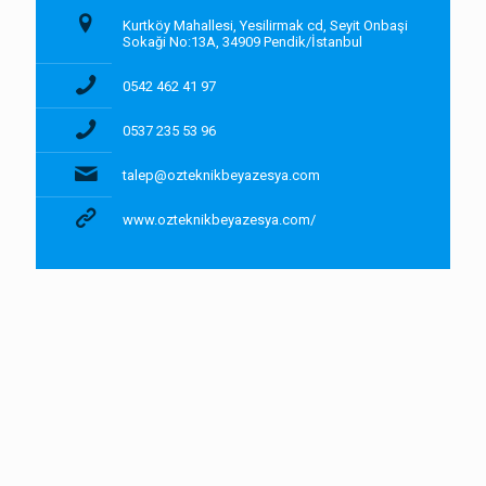
Kurtköy Mahallesi, Yesilirmak cd, Seyit Onbaşi
Sokaği No:13A, 34909 Pendik/İstanbul
0542 462 41 97
0537 235 53 96
talep@ozteknikbeyazesya.com
www.ozteknikbeyazesya.com/