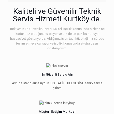
Kaliteli ve Güvenilir Teknik
Servis Hizmeti Kurtköy de.
Türkiyenin En Güvenilir Servisi Kaliteli işçilik konusunda sizlerin ne
kadar titiz olduğunuzu biliyor ve biz de en çok bu konuya
hassasiyet gösteriyoruz. Aldığımız işleri taahhüt ettiğimiz sürede
teslim etmeye çalışıyor ve işçilik konusunda ekstra özen
gösteriyoruz.
En Güvenli Servis Ağı
Avrupa standlarına uygun ISO KALİTE BELGESİNE sahip servis
şirketi
Müşteri İletişim Merkezi